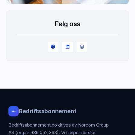
Følg oss
Bedriftsabonnement
Bedriftsabonnement.no drives av Norcom Group
AS (org.nr 936 052 363). Vi hjelper norske