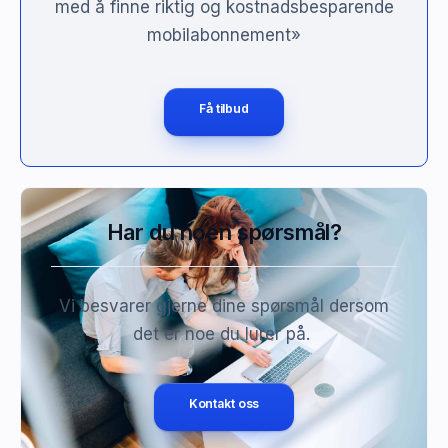
med å finne riktig og kostnadsbesparende
mobilabonnement»
Få tilbud
Har du noen spørsmål?
Vi besvarer gjerne dine spørsmål dersom
det er noe du lurer på.
Kontakt oss